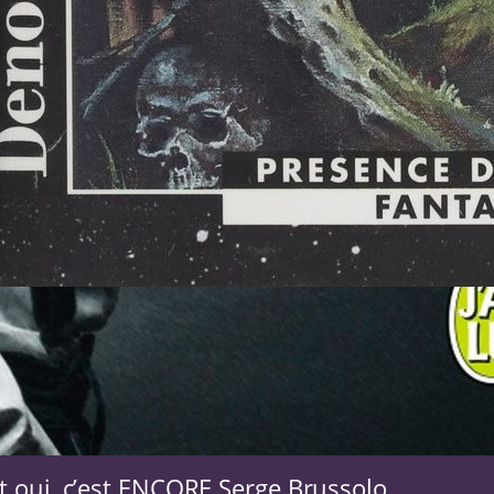
Le clan du grand crâne
ah pareil, la couverture, bof.
t oui, c’est ENCORE Serge Brussolo,