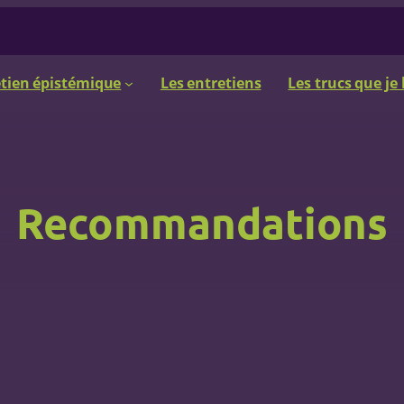
retien épistémique
Les entretiens
Les trucs que je 
Recommandations