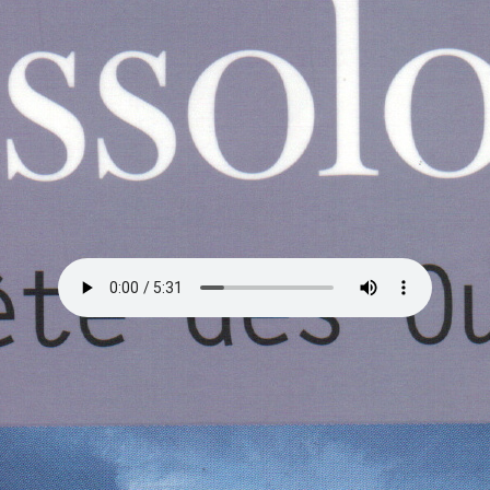
Un peu de musique pour accompagner
ça, c’est un groupe qui s’appelle GUILI
GUILI GOULAG, et le morceau c’est
Punition Papouille. Et je rigole zéro, c’est
vrai
. Avec de la harpe électrique
dedans, et ça, c’est cool.
Je ne mettrai pas de numéro, ça n’a
pas de sens pour moi, mais y a quand
même un semblant d’ordre.