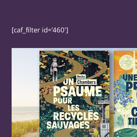
[caf_filter id=’460′]