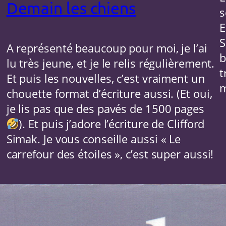
Demain les chiens
s
E
S
A représenté beaucoup pour moi, je l’ai
b
lu très jeune, et je le relis régulièrement.
t
Et puis les nouvelles, c’est vraiment un
m
chouette format d’écriture aussi. (Et oui,
je lis pas que des pavés de 1500 pages
). Et puis j’adore l’écriture de Clifford
Simak. Je vous conseille aussi « Le
carrefour des étoiles », c’est super aussi!
Top Livres SF