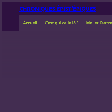
Aller
CHRONIQUES ÉPIST'ÉPIQUES
au
contenu
Accueil
C’est qui celle là ?
Moi et l’ent