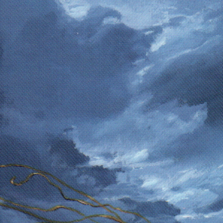
J’ai lu des centaines (peut être des
milliers) de livres de SF dans ma vie. Mais
celui là, il m’a fait tout oublier
. Je ne
parlais plus ( genre ça m’est jamais
arrivé, même en dormant je parle
),
j’étais bloquée, quand on me parlais je
ne répondais pas, complétement