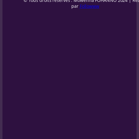
© Tous droits réservés : Mowenna FOHANNO 2024 | Réa
par
Followww