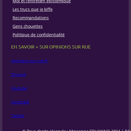
Moi et l’entretien épistémique
e
Les trucs que je kiffe
Recommandations
Gens chouettes
Politique de confidentialité
EN SAVOIR + SUR OPINIONS SUR RUE
opinions-sur-rue.fr
Discord
Youtube
Facebook
Twitter