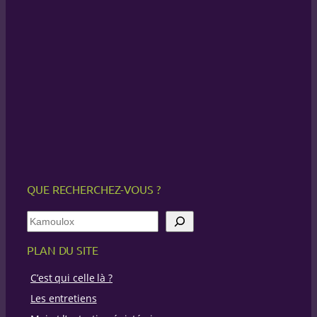
QUE RECHERCHEZ-VOUS ?
R
e
c
PLAN DU SITE
h
e
C’est qui celle là ?
r
c
Les entretiens
h