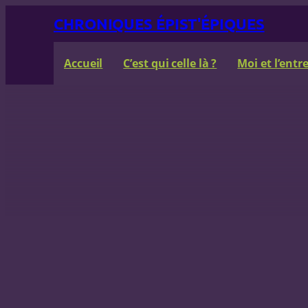
Aller
CHRONIQUES ÉPIST'ÉPIQUES
au
contenu
Accueil
C’est qui celle là ?
Moi et l’ent