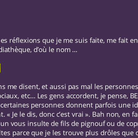
les réflexions que je me suis faite, me fait e
édiathèque, d’où le nom …
f
ns me disent, et aussi pas mal les personnes
ociaux, etc… Les gens accordent, je pense,
e : certaines personnes donnent parfois une i
. « Je le dis, donc c’est vrai ». Bah non, en fai
n vous insulte de fils de pignouf ou de copr
sultes parce que je les trouve plus drôles que