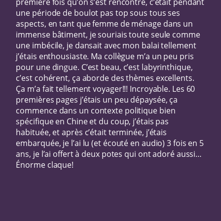
première fois qu’on s’est rencontré, c’était pendant
une période de boulot pas top sous tous ses
aspects, en tant que femme de ménage dans un
immense bâtiment, je souriais toute seule comme
une imbécile, je dansait avec mon balai tellement
j’étais enthousiaste. Ma collègue m’a un peu pris
pour une dingue. C’est beau, c’est labyrinthique,
c’est cohérent, ça aborde des thèmes excellents.
Ça m’a fait tellement voyager!!! Incroyable. Les 60
premières pages j’étais un peu dépaysée, ça
commence dans un contexte politique bien
spécifique en Chine et du coup, j’étais pas
habituée, et après c’était terminée, j’étais
embarquée, je l’ai lu (et écouté en audio) 3 fois en 5
ans, je l’ai offert à deux potes qui ont adoré aussi…
Énorme claque!