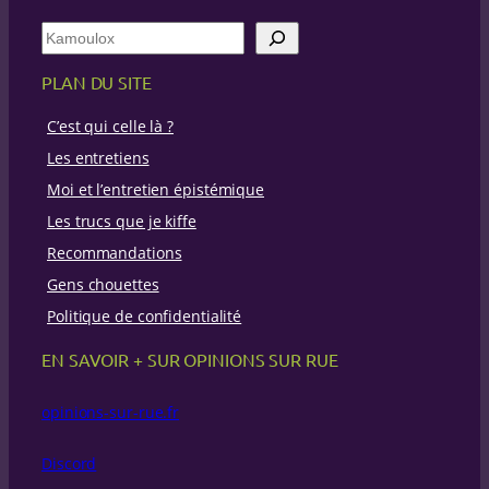
R
e
c
PLAN DU SITE
h
e
C’est qui celle là ?
r
c
Les entretiens
h
Moi et l’entretien épistémique
e
Les trucs que je kiffe
Recommandations
Gens chouettes
Politique de confidentialité
EN SAVOIR + SUR OPINIONS SUR RUE
opinions-sur-rue.fr
Discord