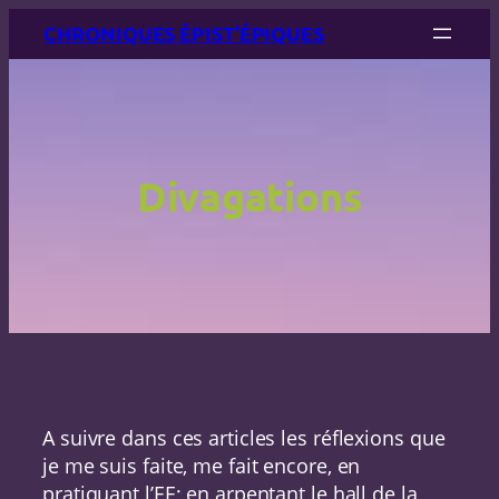
Aller
CHRONIQUES ÉPIST'ÉPIQUES
au
contenu
Divagations
A suivre dans ces articles les réflexions que
je me suis faite, me fait encore, en
pratiquant l’EE; en arpentant le hall de la