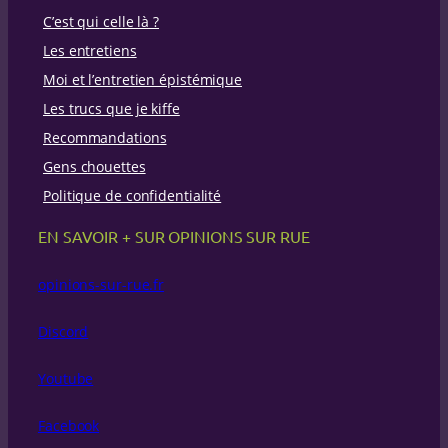
e
C’est qui celle là ?
r
c
Les entretiens
h
Moi et l’entretien épistémique
e
Les trucs que je kiffe
Recommandations
Gens chouettes
Politique de confidentialité
EN SAVOIR + SUR OPINIONS SUR RUE
opinions-sur-rue.fr
Discord
Youtube
Facebook