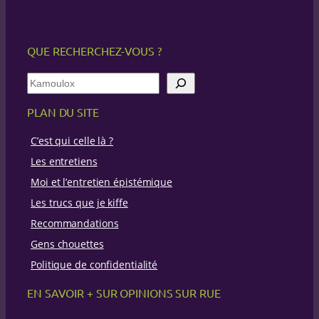
QUE RECHERCHEZ-VOUS ?
R
e
c
PLAN DU SITE
h
e
C’est qui celle là ?
r
c
Les entretiens
h
Moi et l’entretien épistémique
e
Les trucs que je kiffe
Recommandations
Gens chouettes
Politique de confidentialité
EN SAVOIR + SUR OPINIONS SUR RUE