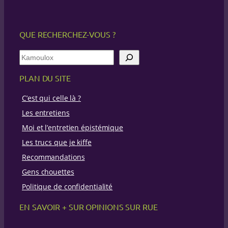
QUE RECHERCHEZ-VOUS ?
R
e
c
PLAN DU SITE
h
e
C’est qui celle là ?
r
c
Les entretiens
h
Moi et l’entretien épistémique
e
Les trucs que je kiffe
Recommandations
Gens chouettes
Politique de confidentialité
EN SAVOIR + SUR OPINIONS SUR RUE